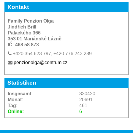
Kontakt
Family Penzion Olga
Jindřich Brill
Palackého 366
353 01 Mariánské Lázně
IČ: 468 58 873
+420 354 623 797, +420 776 243 289
penzionolga@centrum.cz
Statistiken
Insgesamt:
330420
Monat:
20691
Tag:
461
Online:
6