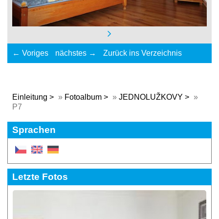
← Voriges
nächstes →
Zurück ins Verzeichnis
Einleitung
»
Fotoalbum
»
JEDNOLUŽKOVY
»
P7
Sprachen
Letzte Fotos