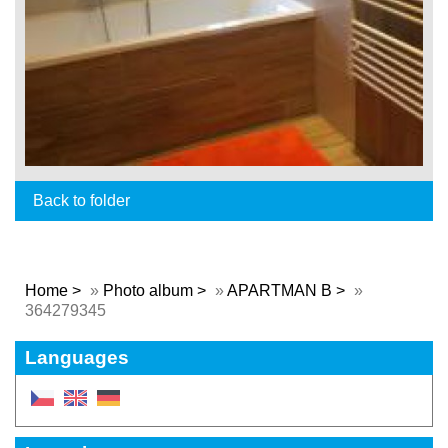
Back to folder
Home
»
Photo album
»
APARTMAN B
»
364279345
Languages