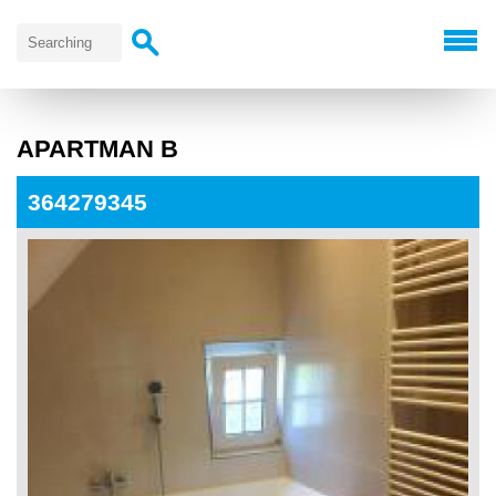
APARTMAN B
364279345