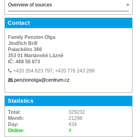
Overview of sources
Contact
Family Penzion Olga
Jindřich Brill
Palackého 366
353 01 Mariánské Lázně
IČ: 468 58 873
+420 354 623 797, +420 776 243 289
penzionolga@centrum.cz
Statistics
Total:
329232
Month:
21298
Day:
434
Online:
4