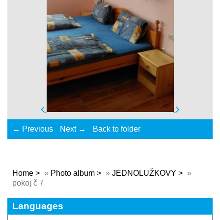
← Previous
Next →
Back to folder
Home
»
Photo album
»
JEDNOLUŽKOVY
»
pokoj č 7
Languages