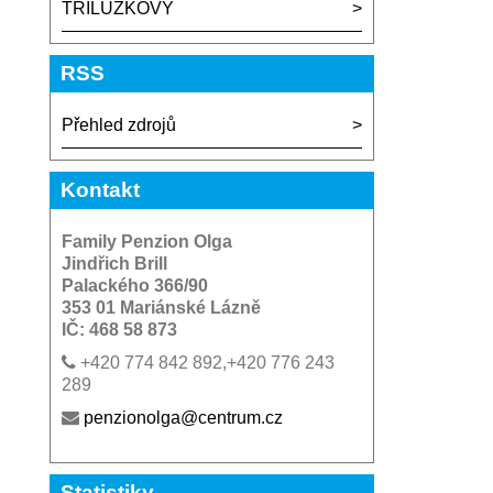
TRILUŽKOVY
RSS
Přehled zdrojů
Kontakt
Family Penzion Olga
Jindřich Brill
Palackého 366/90
353 01 Mariánské Lázně
IČ: 468 58 873
+420 774 842 892,+420 776 243
289
penzionolga@centrum.cz
Statistiky