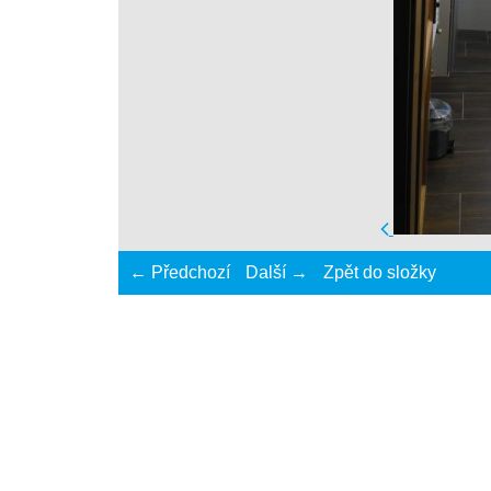
← Předchozí
Další →
Zpět do složky