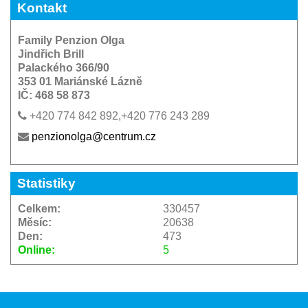
Kontakt
Family Penzion Olga
Jindřich Brill
Palackého 366/90
353 01 Mariánské Lázně
IČ: 468 58 873
+420 774 842 892,+420 776 243 289
penzionolga@centrum.cz
Statistiky
Celkem:
330457
Měsíc:
20638
Den:
473
Online:
5