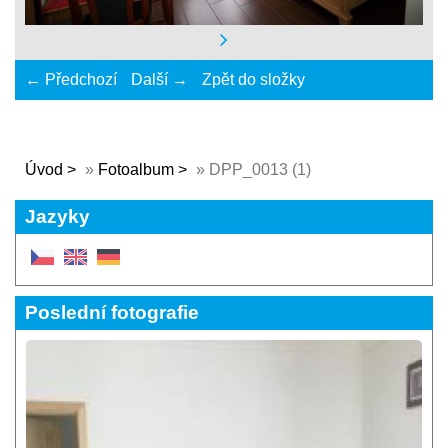
← Předchozí
Další →
Zpět do složky
Úvod
»
Fotoalbum
»
DPP_0013 (1)
Jazyky
Poslední fotografie