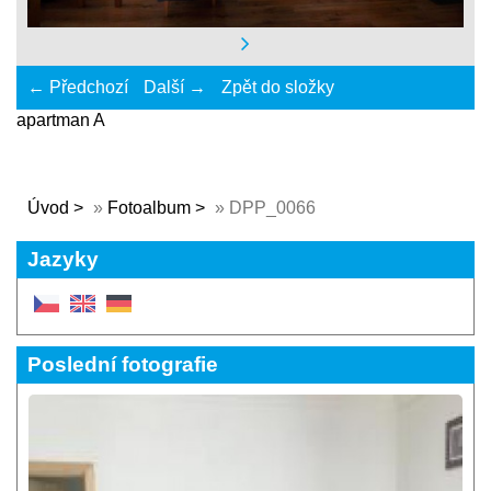
← Předchozí
Další →
Zpět do složky
apartman A
Úvod
»
Fotoalbum
»
DPP_0066
Jazyky
Poslední fotografie