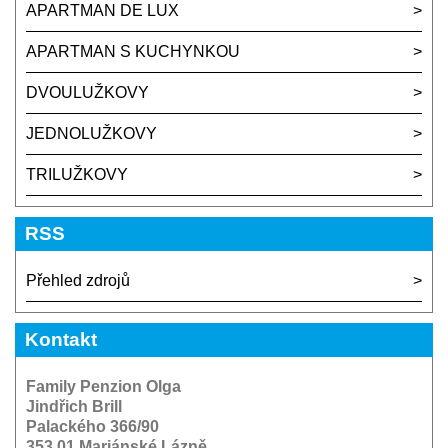
APARTMAN DE LUX
APARTMAN S KUCHYNKOU
DVOULUŽKOVY
JEDNOLUŽKOVY
TRILUŽKOVY
RSS
Přehled zdrojů
Kontakt
Family Penzion Olga
Jindřich Brill
Palackého 366/90
353 01 Mariánské Lázně